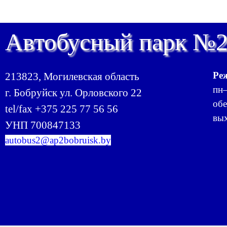
Автобусный парк №
Ре
213823, Могилевская область
пн–
г. Бобруйск ул. Орловского 22
обе
tel/fax +375 225 77 56 56
вых
УНП 700847133
autobus2@ap2bobruisk.by