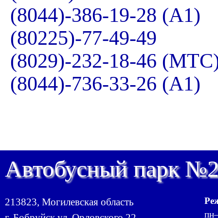
(8044)-386-19-28 (А1)
(80225)-77-49-49
(8029)-232-18-46 (МТС
(8044)-736-33-26 (А1)
Автобусный парк №
Ре
213823, Могилевская область
пн–
г. Бобруйск ул. Орловского 22