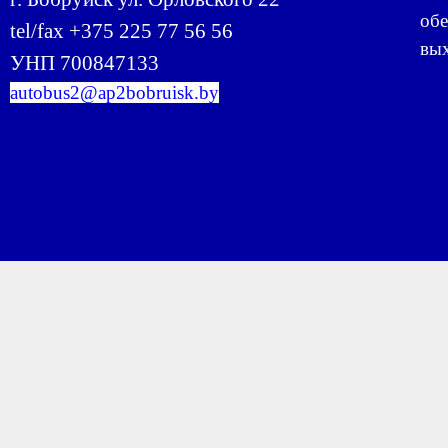
обе
tel/fax +375 225 77 56 56
вых
УНП 700847133
autobus2@ap2bobruisk.by