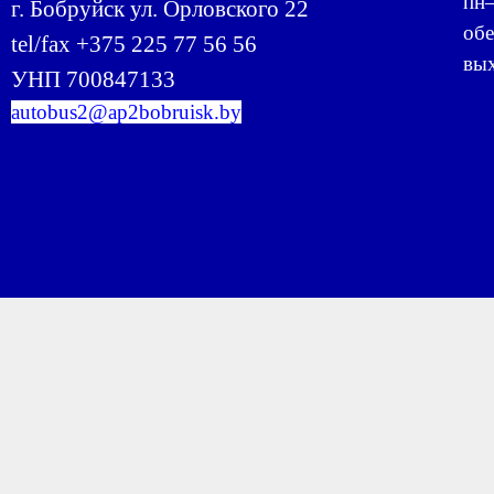
пн–
г. Бобруйск ул. Орловского 22
обе
tel/fax +375 225 77 56 56
вых
УНП 700847133
autobus2@ap2bobruisk.by