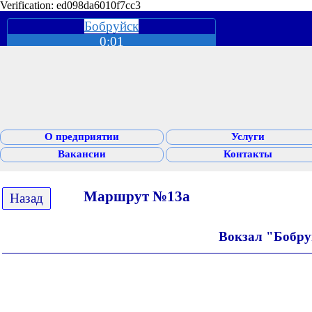
Verification: ed098da6010f7cc3
Бобруйск
0:01
О предприятии
Услуги
Вакансии
Контакты
Маршрут №13а
Назад
Вокзал "Бобруй