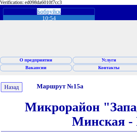
Verification: ed098da6010f7cc3
Бобруйск
10:54
О предприятии
Услуги
Вакансии
Контакты
Маршрут №15а
Назад
Микрорайон "Запад
Минская -