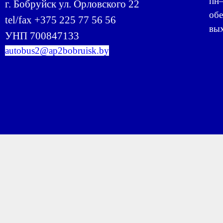
пн–
г. Бобруйск ул. Орловского 22
обе
tel/fax +375 225 77 56 56
вых
УНП 700847133
autobus2@ap2bobruisk.by