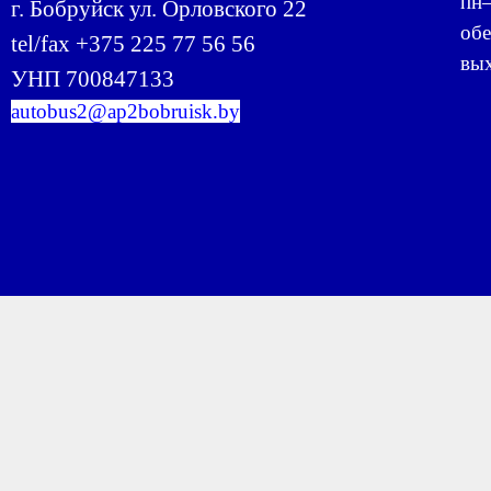
пн–
г. Бобруйск ул. Орловского 22
обе
tel/fax +375 225 77 56 56
вых
УНП 700847133
autobus2@ap2bobruisk.by