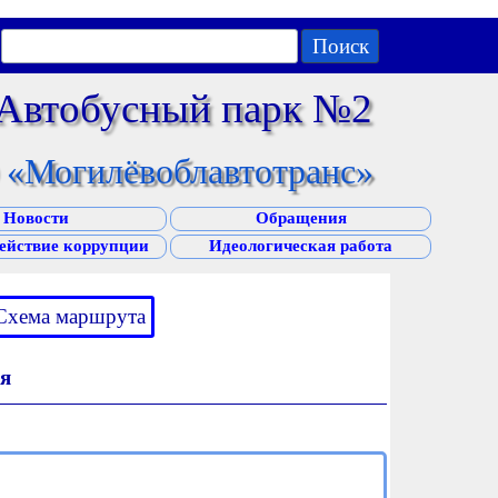
Поиск
 Автобусный парк №2
«Могилёвоблавтотранс»
Новости
Обращения
ействие коррупции
Идеологическая работа
Схема маршрута
я