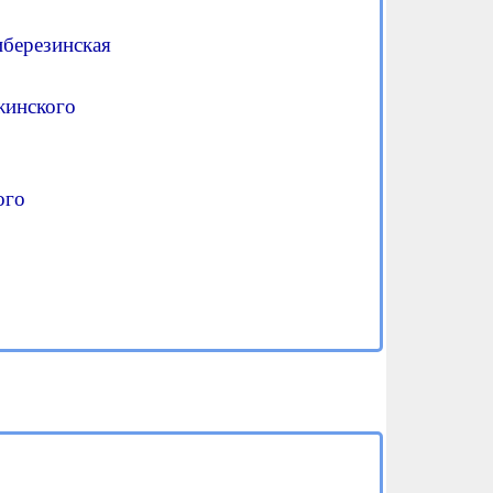
иберезинская
ржинского
ого
0