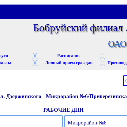
Бобруйский филиал
ОАО 
луги
Расписание
такты
Личный прием граждан
Противод
ул. Дзержинского - Микрорайон №6/Приберезинска
РАБОЧИЕ ДНИ
Микрорайон №6