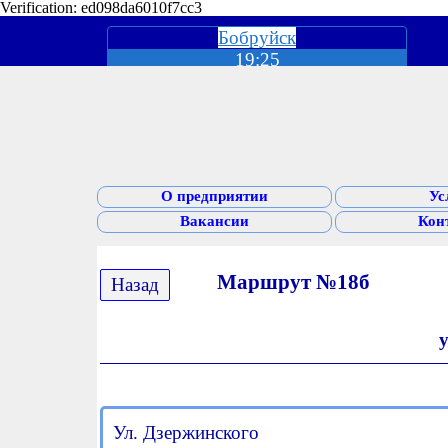
Verification: ed098da6010f7cc3
Бобруйск
19:25
О предприятии
Ус
Вакансии
Кон
Маршрут №18б
Назад
Ул. Дзержинского