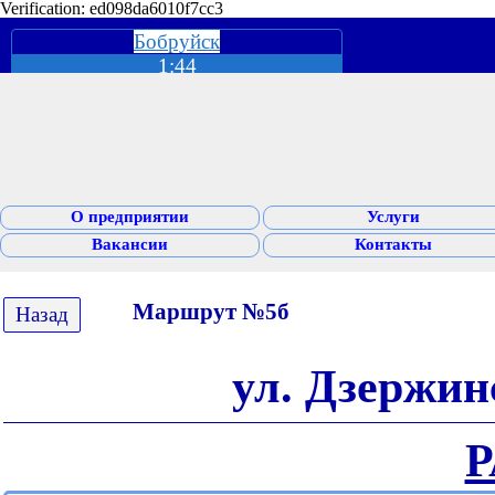
Verification: ed098da6010f7cc3
Бобруйск
1:44
О предприятии
Услуги
Вакансии
Контакты
Маршрут №5б
Назад
ул. Дзержин