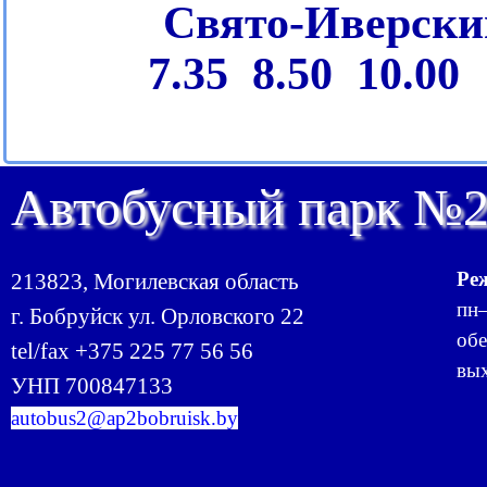
Свято-Иверский
7.35 8.50 10.00 12.
Автобусный парк №
Ре
213823, Могилевская область
пн–
г. Бобруйск ул. Орловского 22
обе
tel/fax +375 225 77 56 56
вых
УНП 700847133
autobus2@ap2bobruisk.by