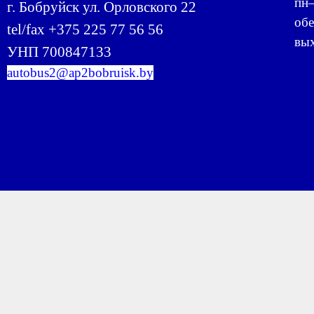
пн–
г. Бобруйск ул. Орловского 22
обе
tel/fax +375 225 77 56 56
вых
УНП 700847133
autobus2@ap2bobruisk.by