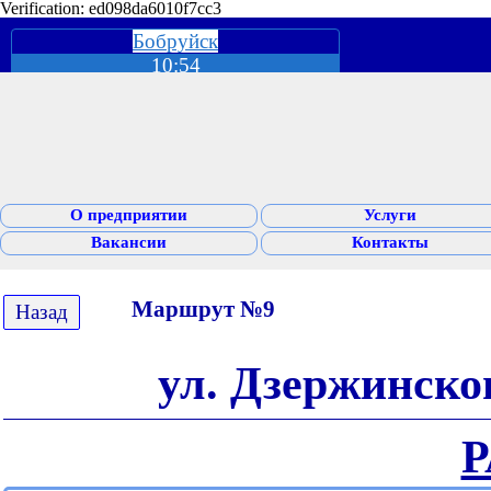
Verification: ed098da6010f7cc3
Бобруйск
10:54
О предприятии
Услуги
Вакансии
Контакты
Маршрут №9
Назад
ул. Дзержинско