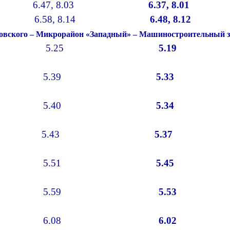
ница
6.47, 8.03
6.37, 8.01
 №5
6.58, 8.14
6.48, 8.12
овского – Микрорайон «Западный» – Машиностроительный з
ого
5.25
5.19
ова
5.39
5.33
ого
5.40
5.34
дный»
5.43
5.37
ьница
5.51
5.45
тик»
5.59
5.53
ого
6.08
6.02