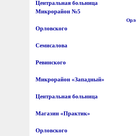
Центральная боль
Микрорайон
Орл
Орловск
Семисал
Ревинск
Микрорайон «Запа
Центральная бол
Магазин «Прак
Орловск