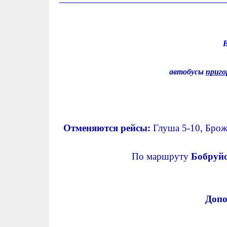
В
автобусы
приго
Отменяются рейсы:
Глуша 5-10, Брож
По маршруту
Бобруйс
Допо