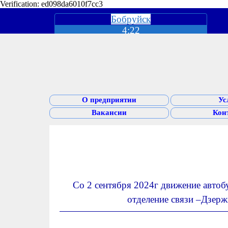
Verification: ed098da6010f7cc3
Бобруйск
4:22
О предприятии
Ус
Вакансии
Кон
Со 2 сентября 2024г движение авто
отделение связи –Дзерж