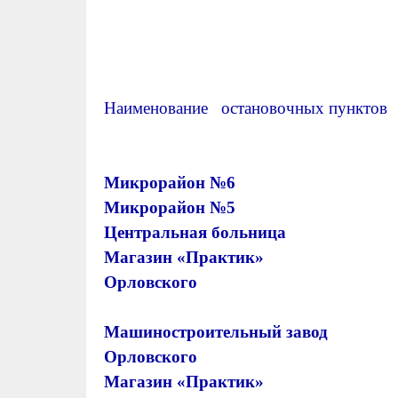
Н
аименование остановочных пун
Микрорайон
Микрорайон
Центральная боль
Магазин «Практ
Орловско
Машиностроительный з
Орловско
Магазин «Практ