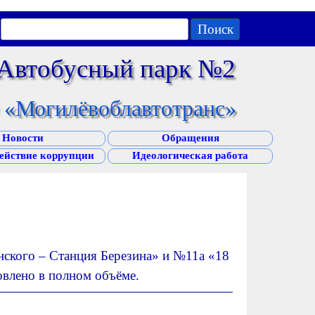
Поиск
 Автобусный парк №2
«Могилёвоблавтотранс»
Новости
Обращения
ействие коррупции
Идеологическая работа
нского – Станция Березина» и №11а «18
овлено в полном объёме.