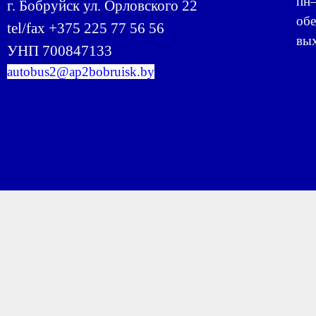
пн–
г. Бобруйск ул. Орловского 22
обе
tel/fax +375 225 77 56 56
вых
УНП 700847133
autobus2@ap2bobruisk.by