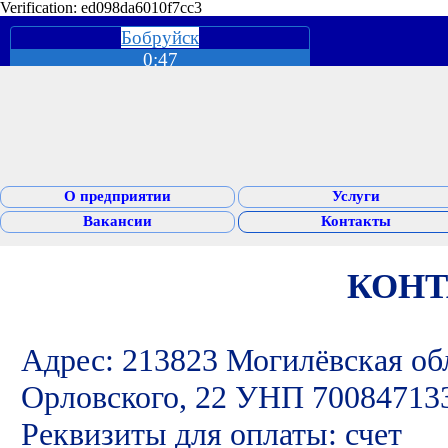
Verification: ed098da6010f7cc3
Бобруйск
0:47
О предприятии
Услуги
Вакансии
Контакты
КОН
Адрес: 213823 Могилёвская обл
Орловского, 22 УНП 70084713
Реквизиты для оплаты: счет