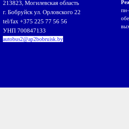
Ре
213823, Могилевская область
пн–
г. Бобруйск ул. Орловского 22
обе
tel/fax +375 225 77 56 56
вых
УНП 700847133
autobus2@ap2bobruisk.by