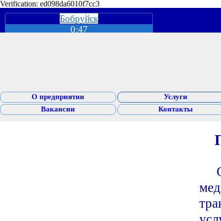
Verification: ed098da6010f7cc3
Бобруйск
0:47
О предприятии
Услуги
Вакансии
Контакты
Ока
мед
тра
усл