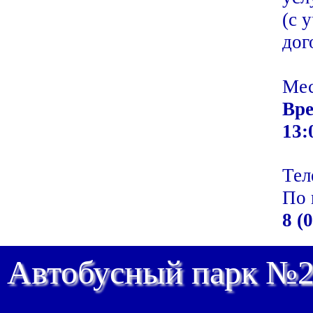
(с 
дог
Мес
Вр
13:
Тел
По 
8 (
Автобусный парк №